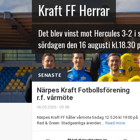
Kraft FF Herrar
Det blev vinst mot Hercules 3-2 
sördagen den 16 augusti kl.18.30
SENASTE
Närpes Kraft Fotbollsförening
r.f. vårmöte
06.05.2026 - 05:58
Närpes Kraft FF håller vårmöte tisdag 12.5.26 kl 19:00 på
Red & Green. Stadgeenliga ärenden...
Read more