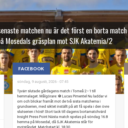
i senaste matchen nu är det först en borta mat
 på Mosedals gräsplan mot SJK Akatemia/2
FACEBOOK
söndag, 9 augusti, 2026 - 07:45
Tyvärr slutade gårdagens match i Torneå 2–1 till
hemmalaget. Målgörare: ⚽️ Lucas Pimentel Nu laddar vi
om och blickar framåt mot de två sista matcherna i
grundserien, med siktet inställt på att få spela i den övre
slutserien i höst! Stort tack till dagens bortamatchvärd
Insight Press Point Nästa match spelas på söndag 16.8
hemma på Mosedal, då SJK Akatemia står för
motståndet. Matchstart kl. 18.30.