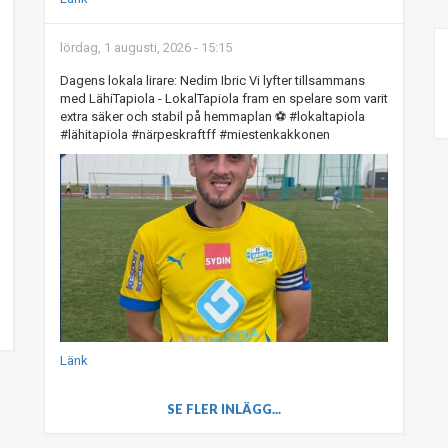
lördag, 1 augusti, 2026 - 15:15
Dagens lokala lirare: Nedim Ibric Vi lyfter tillsammans
med LähiTapiola - LokalTapiola fram en spelare som varit
extra säker och stabil på hemmaplan ⚽️ #lokaltapiola
#lähitapiola #närpeskraftff #miestenkakkonen
Länk
SE FLER INLÄGG...