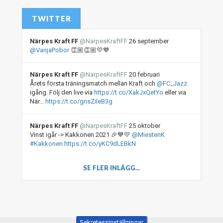
TWITTER
Närpes Kraft FF
@
NarpesKraftFF
26 september
@VanjaPobor
👏🏼👏🏼💛💙
Närpes Kraft FF
@
NarpesKraftFF
20 februari
Årets första träningsmatch mellan Kraft och
@FC_Jazz
igång. Följ den live via
https://t.co/XakJxQetYo
eller via
När…
https://t.co/gnsZileB3g
Närpes Kraft FF
@
NarpesKraftFF
25 oktober
Vinst igår -> Kakkonen 2021 🎉💙💛
@MiestenK
#Kakkonen
https://t.co/yKC9dLEBkN
SE FLER INLÄGG...
Sekretessinställningar