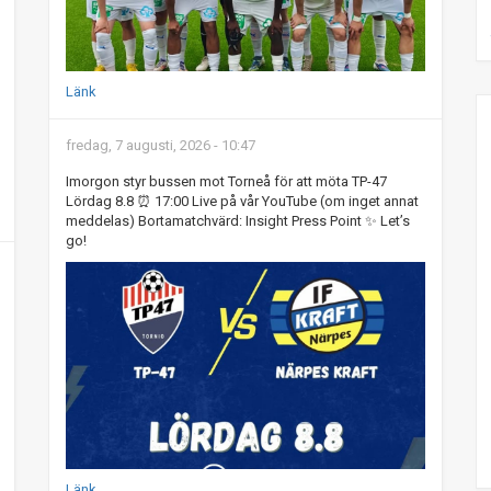
Länk
fredag, 7 augusti, 2026 - 10:47
Imorgon styr bussen mot Torneå för att möta TP-47
Lördag 8.8 ⏰ 17:00 Live på vår YouTube (om inget annat
meddelas) Bortamatchvärd: Insight Press Point ✨ Let’s
go!
Länk