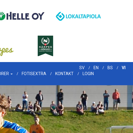
SV
EN
BS
VI
ORER
FOTISEXTRA
KONTAKT
LOGIN