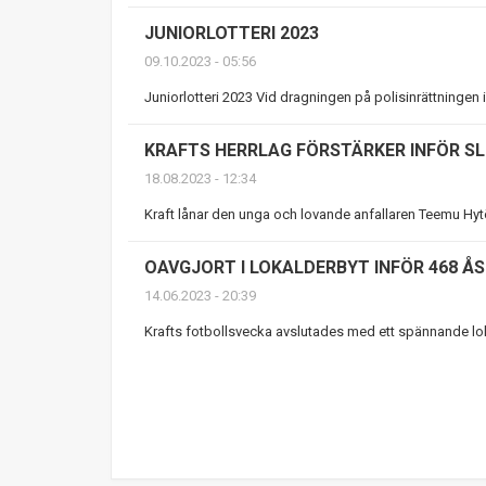
JUNIORLOTTERI 2023
09.10.2023 - 05:56
Juniorlotteri 2023 Vid dragningen på polisinrättningen i V
KRAFTS HERRLAG FÖRSTÄRKER INFÖR S
18.08.2023 - 12:34
Kraft lånar den unga och lovande anfallaren Teemu Hytö
OAVGJORT I LOKALDERBYT INFÖR 468 ÅS
14.06.2023 - 20:39
Krafts fotbollsvecka avslutades med ett spännande loka