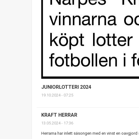
JUNIORLOTTERI 2024
19.10.2024 - 07:25
KRAFT HERRAR
13.05.2024 - 17:36
Herrarna har inlett säsongen med en vinst en oavgjord sam