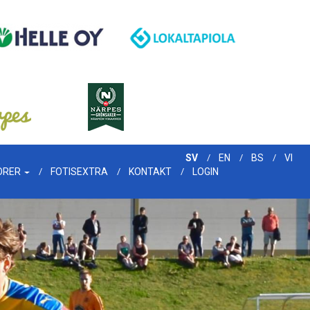
SV
EN
BS
VI
ORER
FOTISEXTRA
KONTAKT
LOGIN