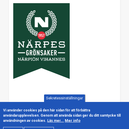
Sekretessinställningar
Vi använder cookies på den här sidan för att förbättra
användarupplevelsen. Genom att använda sidan ger du ditt samtycke till
Mer info
användningen av cookies.
Läs mer...
© Närpes Kraft FF | Powered by
Pool Digital
|
Cookiepolicy
|
Dataskyddspolicy