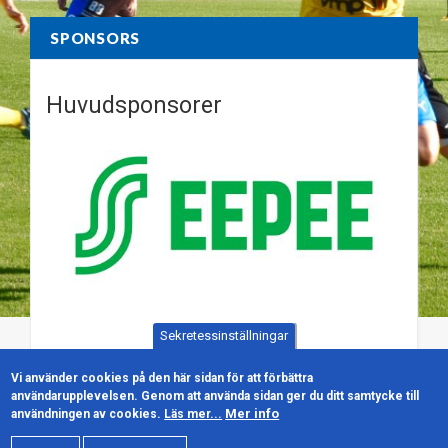
SPONSORS
Huvudsponsorer
Sekretessinställningar
Vi använder cookies på den här sidan för att förbättra
användarupplevelsen. Genom att använda sidan ger du ditt samtycke till
Mer info
användningen av cookies.
Läs mer...
© Närpes Kraft FF | Powered by
Pool Digital
|
Cookiepolicy
|
Dataskyddspolicy